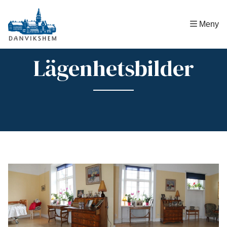
Hem
|
Bo hos oss
|
Lägenhetsbilder
Meny
Lägenhetsbilder