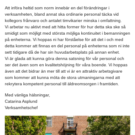
Att införa heltid som norm innebär en del förändringar i
verksamheten, bland annat ska ordinarie personal täcka vid
kollegors frånvaro och antalet timvikarier minska i omfattning.
Vi arbetar nu aktivt med att hitta former för hur detta ska ske så
smidigt som möjligt med största möjliga kontinuitet i bemanningen
på enheterna. Vi hoppas ni har förståelse för att det i och med
detta kommer att finnas en del personal på enheterna som ni inte
sett tidigare då de har sin huvudarbetsplats på annan enhet.
Vi är glada att kunna göra denna satsning för vår personal och
ser det även som en kvalitetshöjning för våra boende. Vi hoppas
även att det bidrar än mer till att vi är en attraktiv arbetsgivare
som kommer att kunna möta de stora utmaningarna med att
rekrytera kompetent personal till äldreomsorgen i framtiden.
Med vänliga hälsningar,
Catarina Asplund
Verksamhetschef